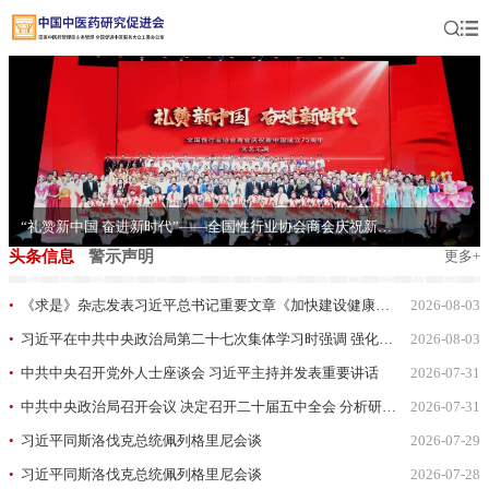
“礼赞新中国 奋进新时代”——全国性行业协会商会庆祝新中国成立75周年文艺汇演举行
头条信息
警示声明
更多+
•
《求是》杂志发表习近平总书记重要文章《加快建设健康中国》
2026-08-03
•
•
习近平在中共中央政治局第二十七次集体学习时强调 强化政治引领 深化创新发展 高质量推进国防和军队现代化
2026-08-03
•
•
中共中央召开党外人士座谈会 习近平主持并发表重要讲话
2026-07-31
•
•
中共中央政治局召开会议 决定召开二十届五中全会 分析研究当前经济形势和经济工作 中共中央总书记习近平主持会议
2026-07-31
•
•
习近平同斯洛伐克总统佩列格里尼会谈
2026-07-29
•
•
习近平同斯洛伐克总统佩列格里尼会谈
2026-07-28
•