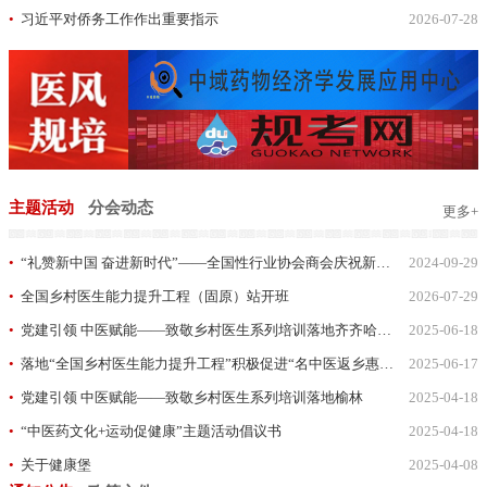
•
习近平对侨务工作作出重要指示
2026-07-28
•
主题活动
分会动态
更多+
•
“礼赞新中国 奋进新时代”——全国性行业协会商会庆祝新中国成立75周年文艺汇演举行
2024-09-29
•
•
全国乡村医生能力提升工程（固原）站开班
2026-07-29
•
•
党建引领 中医赋能——致敬乡村医生系列培训落地齐齐哈尔依安县
2025-06-18
•
•
落地“全国乡村医生能力提升工程”积极促进“名中医返乡惠民工程” ——全国乡村医生能力提升工程（辛集）站拉开帷幕
2025-06-17
•
•
党建引领 中医赋能——致敬乡村医生系列培训落地榆林
2025-04-18
•
•
“中医药文化+运动促健康”主题活动倡议书
2025-04-18
•
•
关于健康堡
2025-04-08
•